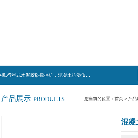
主营产品：混凝土钻孔取芯机，水泥电动抗折试验机,行星式水泥胶砂搅拌机，混凝土抗渗仪，水泥胶砂振实台，水泥净浆搅拌机，水泥细度负压筛析仪,混凝土含气量测定仪,混凝土振动台
产品展示
PRODUCTS
您当前的位置：
首页
>
产品
混凝