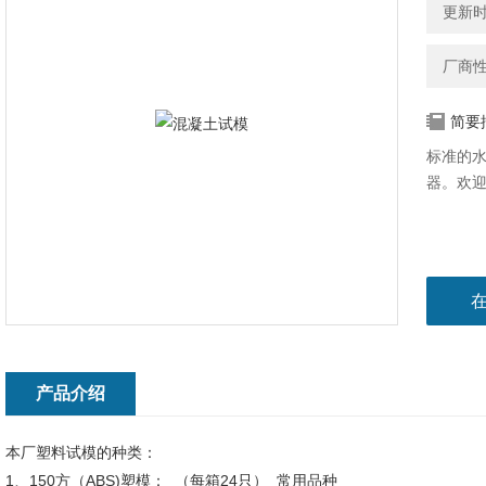
更新时间
厂商
简要
标准的
器。欢
产品介绍
本厂塑料试模的种类：
1、150方（ABS)塑模： （每箱24只） 常用品种