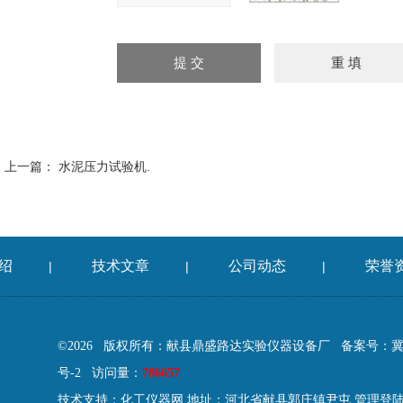
上一篇：
水泥压力试验机.
绍
技术文章
公司动态
荣誉
|
|
|
©2026 版权所有：献县鼎盛路达实验仪器设备厂
备案号：冀IC
号-2
访问量：
786657
技术支持：
化工仪器网
地址：河北省献县郭庄镇尹屯
管理登